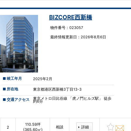
BIZCORE西新橋
物件番号：023057
最終情報更新⽇：2026年8月6日
■ 竣工年月
2025年2月
■ 所在地
東京都港区西新橋3丁目13-3
東京メトロ日比谷線 「虎ノ門ヒルズ駅」 徒歩
■ 交通アクセス
約6分
110.59坪
相談
詳細
2
(365.60㎡)