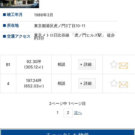
■ 竣工年月
1986年3月
■ 所在地
東京都港区虎ノ門3丁目10-11
東京メトロ日比谷線 「虎ノ門ヒルズ駅」 徒歩
■ 交通アクセス
約3分
92.30坪
相談
詳細
B1
(305.12㎡)
197.24坪
相談
詳細
4
(652.03㎡)
2ページ中 1ページ目
1
2
次へ