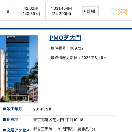
42.62坪
1,031,404円
詳細
8
(140.89㎡)
(24,200円)
PMO芝大門
物件番号：009722
最終情報更新⽇：2026年8月6日
■ 竣工年月
2014年9月
■ 所在地
東京都港区芝大門1丁目10-18
都営三田線 「御成門駅」 徒歩約3分
■ 交通アクセス