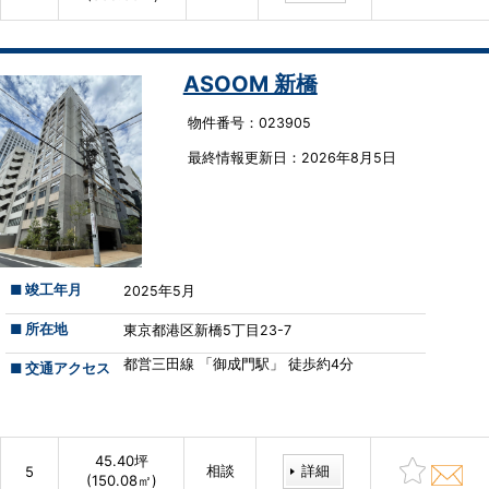
ASOOM 新橋
物件番号：023905
最終情報更新⽇：2026年8月5日
■ 竣工年月
2025年5月
■ 所在地
東京都港区新橋5丁目23-7
都営三田線 「御成門駅」 徒歩約4分
■ 交通アクセス
45.40坪
相談
詳細
5
(150.08㎡)