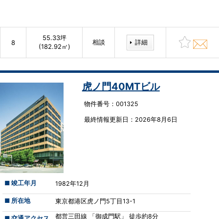
55.33坪
相談
詳細
8
(182.92㎡)
虎ノ門40MTビル
物件番号：001325
最終情報更新⽇：2026年8月6日
■ 竣工年月
1982年12月
■ 所在地
東京都港区虎ノ門5丁目13-1
都営三田線 「御成門駅」 徒歩約8分
■ 交通アクセス