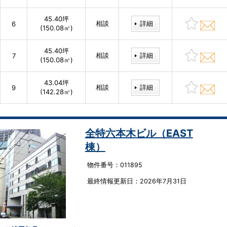
45.40坪
相談
詳細
6
(150.08㎡)
45.40坪
相談
詳細
7
(150.08㎡)
43.04坪
相談
詳細
9
(142.28㎡)
全特六本木ビル（EAST
棟）
物件番号：011895
最終情報更新⽇：2026年7月31日