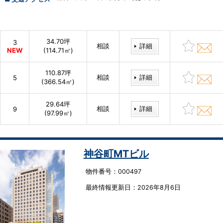
34.70坪
3
相談
詳細
NEW
(114.71㎡)
110.87坪
相談
詳細
5
(366.54㎡)
29.64坪
相談
詳細
9
(97.99㎡)
神谷町MTビル
物件番号：000497
最終情報更新⽇：2026年8月6日