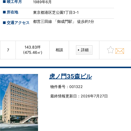
■ 竣工年月
1989年6月
■ 所在地
東京都港区芝公園1丁目3-1
都営三田線 「御成門駅」 徒歩約1分
■ 交通アクセス
143.83坪
相談
詳細
7
(475.46㎡)
虎ノ門35森ビル
物件番号：001322
最終情報更新⽇：2026年7月27日