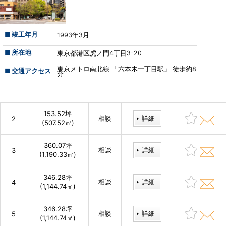
■ 竣工年月
1993年3月
■ 所在地
東京都港区虎ノ門4丁目3-20
東京メトロ南北線 「六本木一丁目駅」 徒歩約8
■ 交通アクセス
分
153.52坪
相談
詳細
2
(507.52㎡)
360.07坪
相談
詳細
3
(1,190.33㎡)
346.28坪
相談
詳細
4
(1,144.74㎡)
346.28坪
相談
詳細
5
(1,144.74㎡)