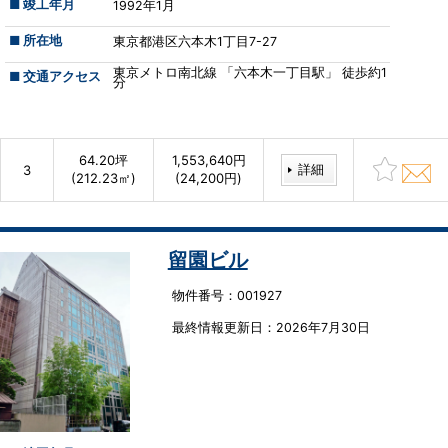
■ 竣工年月
1992年1月
■ 所在地
東京都港区六本木1丁目7-27
東京メトロ南北線 「六本木一丁目駅」 徒歩約1
■ 交通アクセス
分
64.20坪
1,553,640円
詳細
3
(212.23㎡)
(24,200円)
留園ビル
物件番号：001927
最終情報更新⽇：2026年7月30日