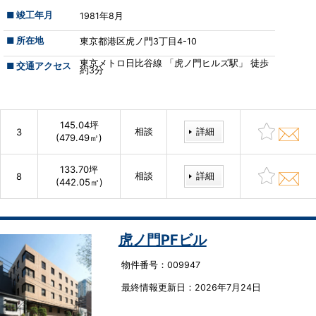
■ 竣工年月
1981年8月
■ 所在地
東京都港区虎ノ門3丁目4-10
東京メトロ日比谷線 「虎ノ門ヒルズ駅」 徒歩
■ 交通アクセス
約3分
145.04坪
相談
詳細
3
(479.49㎡)
133.70坪
相談
詳細
8
(442.05㎡)
虎ノ門PFビル
物件番号：009947
最終情報更新⽇：2026年7月24日