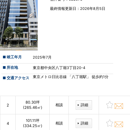
最終情報更新⽇：2026年8月5日
■ 竣工年月
2025年7月
■ 所在地
東京都中央区八丁堀3丁目20-4
東京メトロ日比谷線 「八丁堀駅」 徒歩約1分
■ 交通アクセス
80.30坪
相談
詳細
2
(265.46㎡)
101.11坪
相談
詳細
4
(334.25㎡)