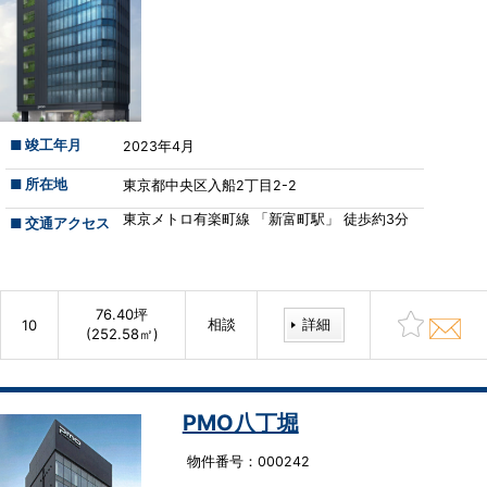
■ 竣工年月
2023年4月
■ 所在地
東京都中央区入船2丁目2-2
東京メトロ有楽町線 「新富町駅」 徒歩約3分
■ 交通アクセス
76.40坪
相談
詳細
10
(252.58㎡)
PMO八丁堀
物件番号：000242