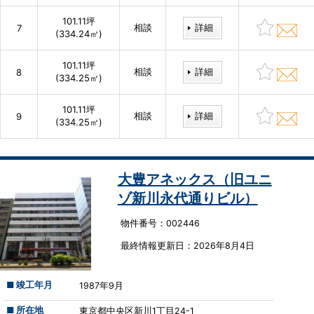
101.11坪
相談
詳細
7
(334.24㎡)
101.11坪
相談
詳細
8
(334.25㎡)
101.11坪
相談
詳細
9
(334.25㎡)
大豊アネックス（旧ユニ
ゾ新川永代通りビル）
物件番号：002446
最終情報更新⽇：2026年8月4日
■ 竣工年月
1987年9月
■ 所在地
東京都中央区新川1丁目24-1