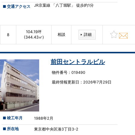
JR京葉線 「八丁堀駅」 徒歩約1分
■ 交通アクセス
104.19坪
相談
詳細
8
(344.43㎡)
前田セントラルビル
物件番号：019490
最終情報更新⽇：2026年7月29日
■ 竣工年月
1988年2月
■ 所在地
東京都中央区湊3丁目3-2