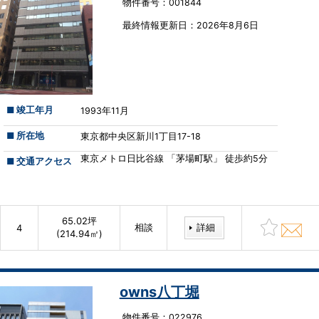
物件番号：001844
最終情報更新⽇：2026年8月6日
■ 竣工年月
1993年11月
■ 所在地
東京都中央区新川1丁目17-18
東京メトロ日比谷線 「茅場町駅」 徒歩約5分
■ 交通アクセス
65.02坪
相談
詳細
4
(214.94㎡)
owns八丁堀
物件番号：022976