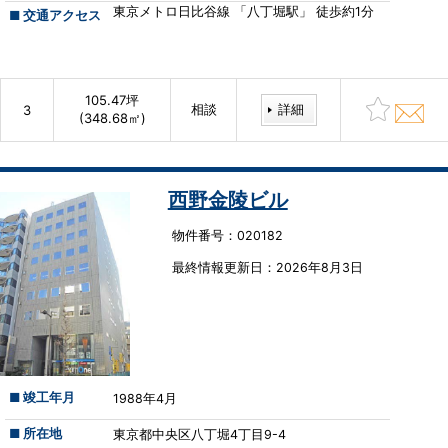
東京メトロ日比谷線 「八丁堀駅」 徒歩約1分
■ 交通アクセス
105.47坪
相談
詳細
3
(348.68㎡)
西野金陵ビル
物件番号：020182
最終情報更新⽇：2026年8月3日
■ 竣工年月
1988年4月
■ 所在地
東京都中央区八丁堀4丁目9-4