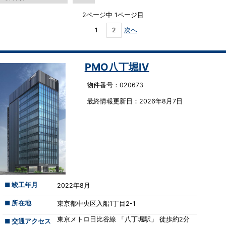
2ページ中 1ページ目
1
2
次へ
PMO八丁堀Ⅳ
物件番号：020673
最終情報更新⽇：2026年8月7日
■ 竣工年月
2022年8月
■ 所在地
東京都中央区入船1丁目2-1
東京メトロ日比谷線 「八丁堀駅」 徒歩約2分
■ 交通アクセス