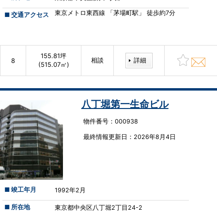
東京メトロ東西線 「茅場町駅」 徒歩約7分
■ 交通アクセス
155.81坪
相談
詳細
8
(515.07㎡)
八丁堀第一生命ビル
物件番号：000938
最終情報更新⽇：2026年8月4日
■ 竣工年月
1992年2月
■ 所在地
東京都中央区八丁堀2丁目24-2