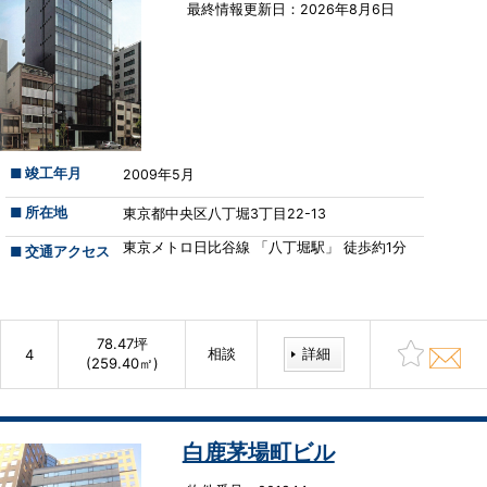
最終情報更新⽇：2026年8月6日
■ 竣工年月
2009年5月
■ 所在地
東京都中央区八丁堀3丁目22-13
東京メトロ日比谷線 「八丁堀駅」 徒歩約1分
■ 交通アクセス
78.47坪
相談
詳細
4
(259.40㎡)
白鹿茅場町ビル