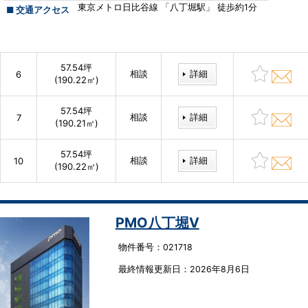
東京メトロ日比谷線 「八丁堀駅」 徒歩約1分
■ 交通アクセス
57.54坪
相談
詳細
6
(190.22㎡)
57.54坪
相談
詳細
7
(190.21㎡)
57.54坪
相談
詳細
10
(190.22㎡)
PMO八丁堀Ⅴ
物件番号：021718
最終情報更新⽇：2026年8月6日