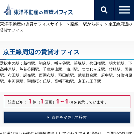
東洋不動産の賃貸オフィスサイト
路線・駅から探す
>
> 京王線周辺の
賃貸オフィス
京王線周辺の賃貸オフィス
選択中の駅：
新宿駅
、
初台駅
、
幡ヶ谷駅
、
笹塚駅
、
代田橋駅
、
明大前駅
、
下
高井戸駅
、
芦花公園駅
、
千歳烏山駅
、
仙川駅
、
つつじヶ丘駅
、
柴崎駅
、
国領
駅
、
布田駅
、
調布駅
、
西調布駅
、
飛田給駅
、
武蔵野台駅
、
府中駅
、
分倍河原
駅
、
中河原駅
、
聖蹟桜ヶ丘駅
、
高幡不動駅
、
京王八王子駅
1
1
1～1
該当ビル：
棟（
区画）
棟を表示しています。
条件を変更して検索
※お選び頂いた物件が複数路線よりアクセスできる場合は、ご選択の路線以