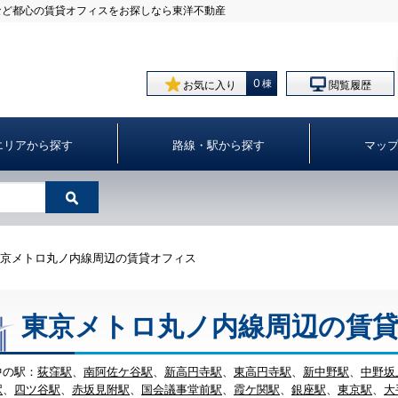
など都⼼の賃貸オフィスをお探しなら東洋不動産
0
お気に入り
閲覧履歴
エリアから探す
路線・駅から探す
マッ
東京メトロ丸ノ内線周辺の賃貸オフィス
東京メトロ丸ノ内線周辺の賃
中の駅：
荻窪駅
、
南阿佐ケ谷駅
、
新高円寺駅
、
東高円寺駅
、
新中野駅
、
中野坂
駅
、
四ツ谷駅
、
赤坂見附駅
、
国会議事堂前駅
、
霞ケ関駅
、
銀座駅
、
東京駅
、
大