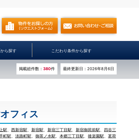
プから探す
こだわり条件から探す
掲載総件数：
380
件
最終更新日：2026年8月6日
貸オフィス
上駅
、
西新宿駅
、
新宿駅
、
新宿三丁目駅
、
新宿御苑前駅
、
四谷三
手町駅
、
淡路町駅
、
御茶ノ水駅
、
本郷三丁目駅
、
後楽園駅
、
茗荷