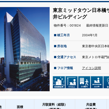
東京ミッドタウン日本橋
井ビルディング
物件番号：001824
最終情報更新⽇：
■ 竣工年月
2004年1月
■ 所在地
東京都中央区日本橋
■ 交通アクセス
東京メトロ半蔵門線
■ フロア情報
アイコン説明
月額賃料（総額）
共益費
数
面積