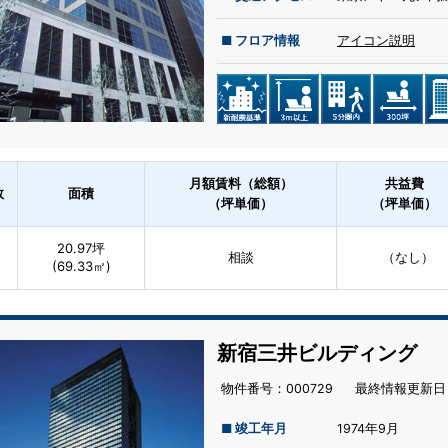
■ フロア情報
アイコン説明
月額賃料（総額）
共益費
数
面積
（坪単価）
（坪単価）
20.97坪
相談
（なし）
(69.33㎡)
新宿三井ビルディング
物件番号：000729
最終情報更新⽇：
■ 竣工年月
1974年9月