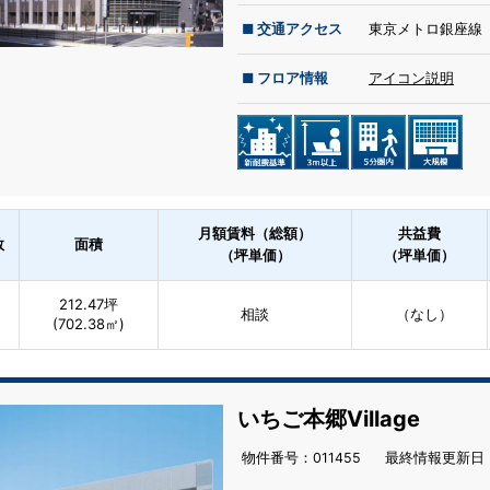
■ 交通アクセス
東京メトロ銀座線 
■ フロア情報
アイコン説明
月額賃料（総額）
共益費
数
面積
（坪単価）
（坪単価）
212.47坪
相談
（なし）
(702.38㎡)
いちご本郷Village
物件番号：011455
最終情報更新⽇：