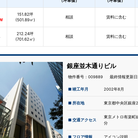
（坪単価）
（坪単価）
151.82坪
相談
賃料に含む
W
(501.89㎡)
212.24坪
相談
賃料に含む
4
(701.62㎡)
銀座並木通りビル
物件番号：009889
最終情報更新⽇：
■ 竣工年月
2002年8月
■ 所在地
東京都中央区銀座2
東京メトロ有楽町線
■ 交通アクセス
分
■ フロア情報
アイコン説明