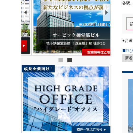
谷駅
※お
■並