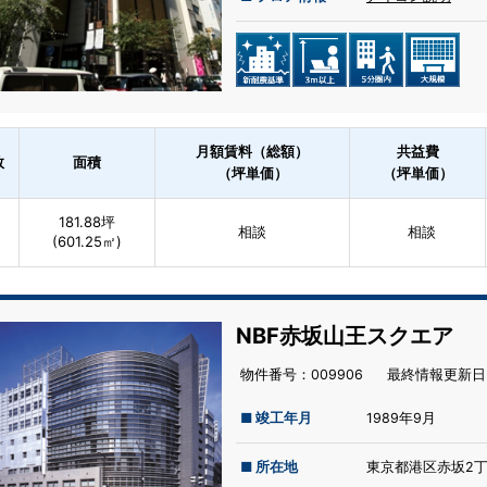
月額賃料（総額）
共益費
数
面積
（坪単価）
（坪単価）
181.88坪
相談
相談
(601.25㎡)
NBF赤坂山王スクエア
物件番号：009906
最終情報更新⽇：
■ 竣工年月
1989年9月
■ 所在地
東京都港区赤坂2丁目