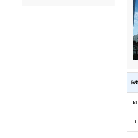
階
B1
1