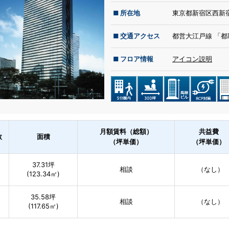
■ 所在地
東京都新宿区西新宿
■ 交通アクセス
都営大江戸線 「都
■ フロア情報
アイコン説明
月額賃料（総額）
共益費
数
面積
（坪単価）
（坪単価）
37.31坪
相談
（なし）
(123.34㎡)
35.58坪
相談
（なし）
(117.65㎡)