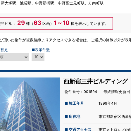
、
新大塚駅
、
池袋駅
、
中野新橋駅
、
中野富士見町駅
、
方南町駅
29
63
1～10
該当ビル：
棟（
区画）
棟を表示しています。
選び頂いた物件が複数路線よりアクセスできる場合は、ご選択の路線以外が表
び替え
■表示件数
西新宿三井ビルディング
物件番号：001594
最終情報更新⽇：
■ 竣工年月
1999年4月
■ 所在地
東京都新宿区西新宿
■ 交通アクセス
東京メトロ丸ノ内線