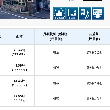
月額賃料（総額）
共益費
数
面積
（坪単価）
（坪単価）
40.44坪
相談
賃料に含む
(133.68㎡)
41.59坪
相談
賃料に含む
(137.48㎡)
41.46坪
相談
賃料に含む
(137.05㎡)
27.90坪
相談
賃料に含む
(92.23㎡)