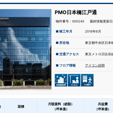
PMO日本橋江戸通
物件番号：000240
最終情報更新⽇：
■ 竣工年月
2016年6月
■ 所在地
東京都中央区日本橋
■ 交通アクセス
東京メトロ日比谷線
■ フロア情報
アイコン説明
月額賃料（総額）
共益費
数
面積
（坪単価）
（坪単価）