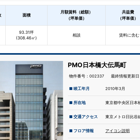
月額賃料（総額）
共益費
数
面積
（坪単価）
（坪単価）
93.31坪
相談
賃料に含む
(308.46㎡)
PMO日本橋大伝馬町
物件番号：002337
最終情報更新⽇：
■ 竣工年月
2010年3月
■ 所在地
東京都中央区日本橋
■ 交通アクセス
東京メトロ日比谷線
■ フロア情報
アイコン説明