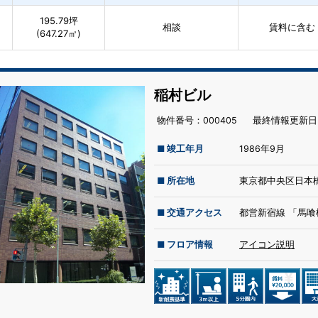
195.79坪
相談
賃料に含む
(647.27㎡)
稲村ビル
物件番号：000405
最終情報更新⽇：
■ 竣工年月
1986年9月
■ 所在地
東京都中央区日本橋
■ 交通アクセス
都営新宿線 「馬喰
■ フロア情報
アイコン説明