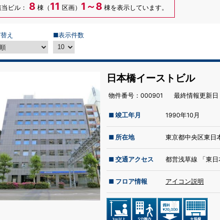
8
11
1～8
該当ビル：
棟（
区画）
棟を表示しています。
び替え
■表示件数
日本橋イーストビル
物件番号：000901
最終情報更新⽇：
■ 竣工年月
1990年10月
■ 所在地
東京都中央区東日本
■ 交通アクセス
都営浅草線 「東日
■ フロア情報
アイコン説明