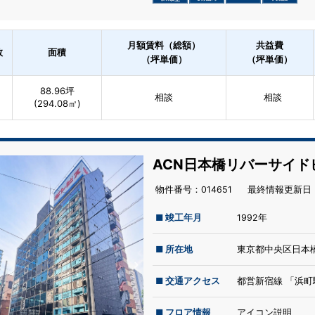
月額賃料（総額）
共益費
数
面積
（坪単価）
（坪単価）
88.96坪
相談
相談
(294.08㎡)
ACN日本橋リバーサイド
物件番号：014651
最終情報更新⽇：
■ 竣工年月
1992年
■ 所在地
東京都中央区日本橋
■ 交通アクセス
都営新宿線 「浜町
■ フロア情報
アイコン説明