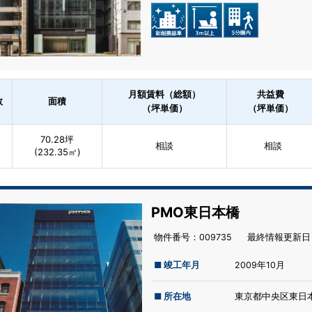
月額賃料（総額）
共益費
数
面積
（坪単価）
（坪単価）
70.28坪
相談
相談
(232.35㎡)
PMO東日本橋
物件番号：009735
最終情報更新⽇：
■ 竣工年月
2009年10月
■ 所在地
東京都中央区東日本