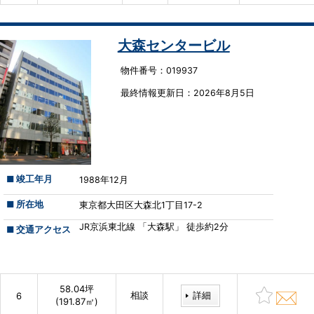
大森センタービル
物件番号：019937
最終情報更新⽇：2026年8月5日
■ 竣工年月
1988年12月
■ 所在地
東京都大田区大森北1丁目17-2
JR京浜東北線 「大森駅」 徒歩約2分
■ 交通アクセス
58.04坪
相談
詳細
6
(191.87㎡)