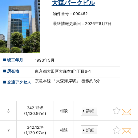
大森パークビル
物件番号：000462
最終情報更新⽇：2026年8月7日
■ 竣工年月
1993年5月
■ 所在地
東京都大田区大森本町1丁目6-1
京急本線 「大森海岸駅」 徒歩約3分
■ 交通アクセス
342.12坪
相談
詳細
3
(1,130.97㎡)
342.12坪
相談
詳細
7
(1,130.97㎡)