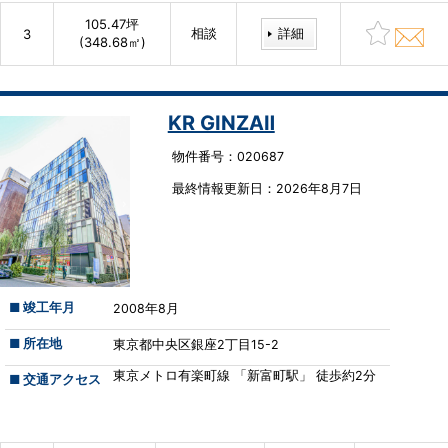
105.47坪
相談
詳細
3
(348.68㎡)
KR GINZAⅡ
物件番号：020687
最終情報更新⽇：2026年8月7日
■ 竣工年月
2008年8月
■ 所在地
東京都中央区銀座2丁目15-2
東京メトロ有楽町線 「新富町駅」 徒歩約2分
■ 交通アクセス