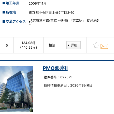
■ 竣工年月
2006年11月
■ 所在地
東京都中央区日本橋2丁目3-10
JR東海道本線(東京～熱海) 「東京駅」 徒歩約5
■ 交通アクセス
分
134.98坪
相談
詳細
5
(446.22㎡)
PMO銀座Ⅱ
物件番号：022371
最終情報更新⽇：2026年8月6日