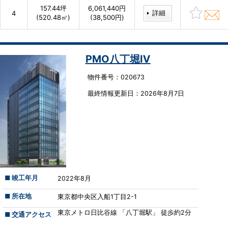
157.44坪
6,061,440円
詳細
4
(520.48㎡)
(38,500円)
PMO八丁堀Ⅳ
物件番号：020673
最終情報更新⽇：2026年8月7日
■ 竣工年月
2022年8月
■ 所在地
東京都中央区入船1丁目2-1
東京メトロ日比谷線 「八丁堀駅」 徒歩約2分
■ 交通アクセス