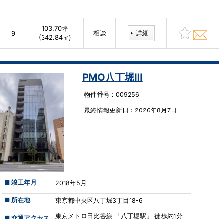
103.70坪
相談
詳細
9
(342.84㎡)
PMO八丁堀Ⅲ
物件番号：009256
最終情報更新⽇：2026年8月7日
■ 竣工年月
2018年5月
■ 所在地
東京都中央区八丁堀3丁目18-6
東京メトロ日比谷線 「八丁堀駅」 徒歩約1分
■ 交通アクセス