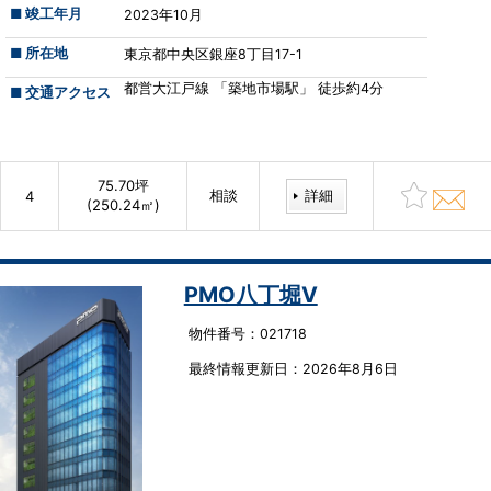
■ 竣工年月
2023年10月
■ 所在地
東京都中央区銀座8丁目17-1
都営大江戸線 「築地市場駅」 徒歩約4分
■ 交通アクセス
75.70坪
相談
詳細
4
(250.24㎡)
PMO八丁堀Ⅴ
物件番号：021718
最終情報更新⽇：2026年8月6日