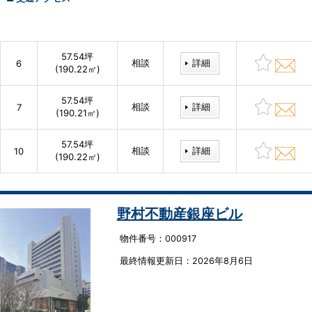
57.54坪
相談
詳細
6
(190.22㎡)
57.54坪
相談
詳細
7
(190.21㎡)
57.54坪
相談
詳細
10
(190.22㎡)
野村不動産銀座ビル
物件番号：000917
最終情報更新⽇：2026年8月6日