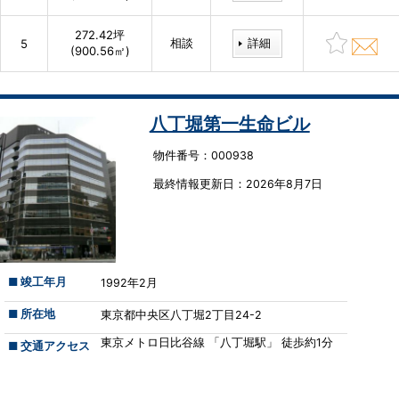
272.42坪
相談
詳細
5
(900.56㎡)
八丁堀第一生命ビル
物件番号：000938
最終情報更新⽇：2026年8月7日
■ 竣工年月
1992年2月
■ 所在地
東京都中央区八丁堀2丁目24-2
東京メトロ日比谷線 「八丁堀駅」 徒歩約1分
■ 交通アクセス