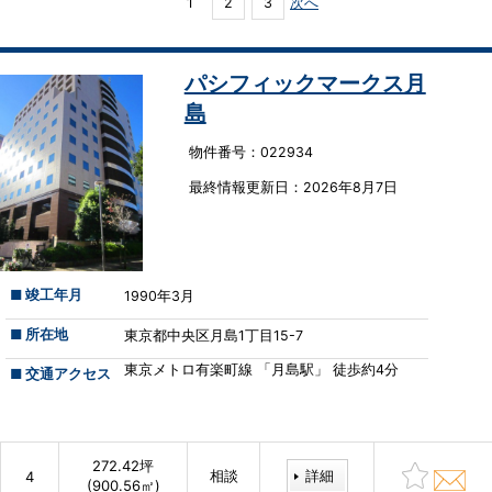
1
2
3
次へ
パシフィックマークス月
島
物件番号：022934
最終情報更新⽇：2026年8月7日
■ 竣工年月
1990年3月
■ 所在地
東京都中央区月島1丁目15-7
東京メトロ有楽町線 「月島駅」 徒歩約4分
■ 交通アクセス
272.42坪
相談
詳細
4
(900.56㎡)