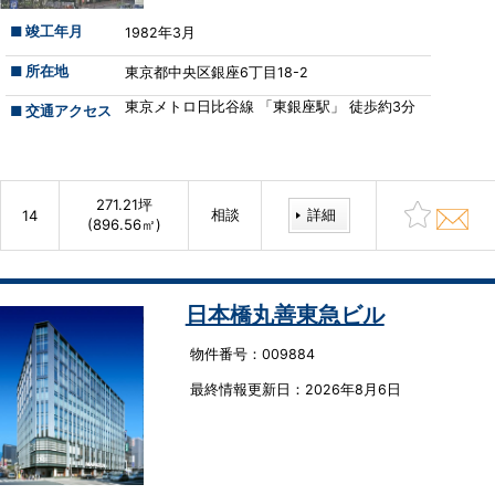
■ 竣工年月
1982年3月
■ 所在地
東京都中央区銀座6丁目18-2
東京メトロ日比谷線 「東銀座駅」 徒歩約3分
■ 交通アクセス
271.21坪
相談
詳細
14
(896.56㎡)
日本橋丸善東急ビル
物件番号：009884
最終情報更新⽇：2026年8月6日