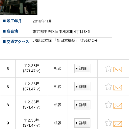
■ 竣工年月
2016年11月
■ 所在地
東京都中央区日本橋本町4丁目3-6
JR総武本線 「新日本橋駅」 徒歩約2分
■ 交通アクセス
112.36坪
相談
詳細
5
(371.47㎡)
112.36坪
相談
詳細
6
(371.47㎡)
112.36坪
相談
詳細
8
(371.47㎡)
112.36坪
相談
詳細
9
(371.47㎡)