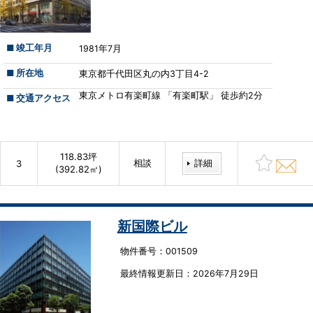
■ 竣工年月
1981年7月
■ 所在地
東京都千代田区丸の内3丁目4-2
東京メトロ有楽町線 「有楽町駅」 徒歩約2分
■ 交通アクセス
118.83坪
相談
詳細
3
(392.82㎡)
新国際ビル
物件番号：001509
最終情報更新⽇：2026年7月29日