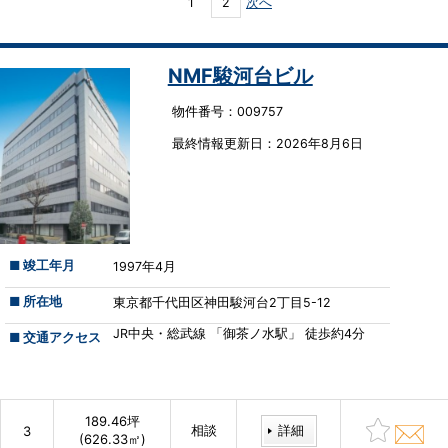
1
2
次へ
NMF駿河台ビル
物件番号：009757
最終情報更新⽇：2026年8月6日
■ 竣工年月
1997年4月
■ 所在地
東京都千代田区神田駿河台2丁目5-12
JR中央・総武線 「御茶ノ水駅」 徒歩約4分
■ 交通アクセス
189.46坪
相談
詳細
3
(626.33㎡)