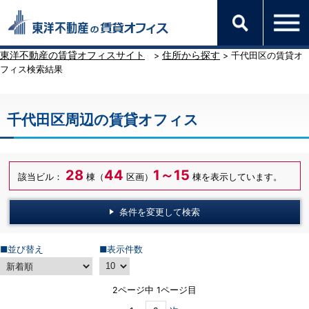
東洋不動産の賃貸オフィスサイト
住所から探す
>
> 千代田区の賃貸オ
フィス検索結果
千代田区周辺の賃貸オフィス
28
44
1～15
該当ビル：
棟（
区画）
棟を表示しています。
条件を変更して検索
■並び替え
■表示件数
2ページ中 1ページ目