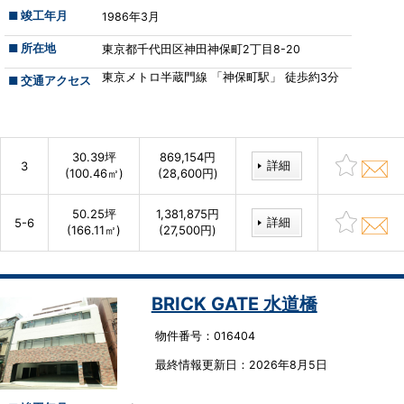
■ 竣工年月
1986年3月
■ 所在地
東京都千代田区神田神保町2丁目8-20
東京メトロ半蔵門線 「神保町駅」 徒歩約3分
■ 交通アクセス
30.39坪
869,154円
詳細
3
(100.46㎡)
(28,600円)
50.25坪
1,381,875円
詳細
5-6
(166.11㎡)
(27,500円)
BRICK GATE 水道橋
物件番号：016404
最終情報更新⽇：2026年8月5日