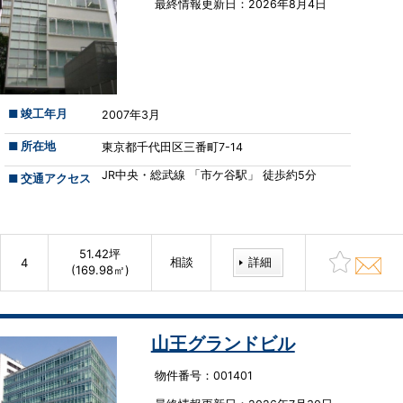
最終情報更新⽇：2026年8月4日
■ 竣工年月
2007年3月
■ 所在地
東京都千代田区三番町7-14
JR中央・総武線 「市ケ谷駅」 徒歩約5分
■ 交通アクセス
51.42坪
相談
詳細
4
(169.98㎡)
山王グランドビル
物件番号：001401