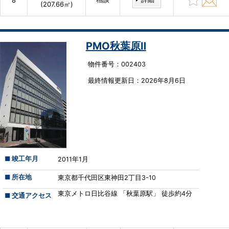
8
(207.66㎡)
PMO秋葉原Ⅱ
物件番号：002403
最終情報更新⽇：2026年8月6日
■ 竣工年月
2011年1月
■ 所在地
東京都千代田区東神田2丁目3-10
東京メトロ日比谷線 「秋葉原駅」 徒歩約4分
■ 交通アクセス