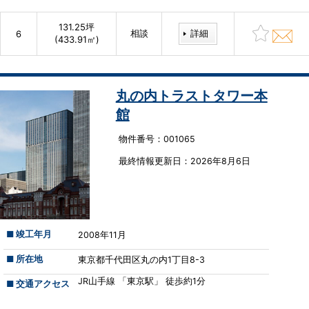
131.25坪
相談
詳細
6
(433.91㎡)
丸の内トラストタワー本
館
物件番号：001065
最終情報更新⽇：2026年8月6日
■ 竣工年月
2008年11月
■ 所在地
東京都千代田区丸の内1丁目8-3
JR山手線 「東京駅」 徒歩約1分
■ 交通アクセス