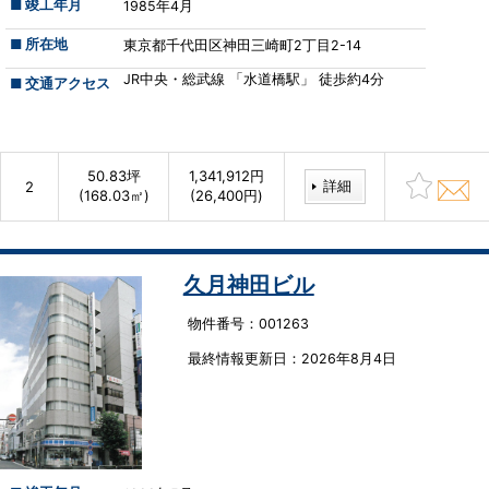
■ 竣工年月
1985年4月
■ 所在地
東京都千代田区神田三崎町2丁目2-14
JR中央・総武線 「水道橋駅」 徒歩約4分
■ 交通アクセス
50.83坪
1,341,912円
詳細
2
(168.03㎡)
(26,400円)
久月神田ビル
物件番号：001263
最終情報更新⽇：2026年8月4日