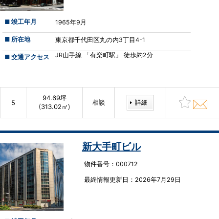
■ 竣工年月
1965年9月
■ 所在地
東京都千代田区丸の内3丁目4-1
JR山手線 「有楽町駅」 徒歩約2分
■ 交通アクセス
94.69坪
相談
詳細
5
(313.02㎡)
新大手町ビル
物件番号：000712
最終情報更新⽇：2026年7月29日