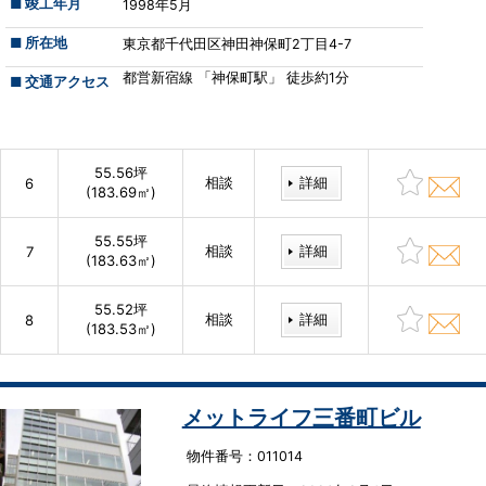
■ 竣工年月
1998年5月
■ 所在地
東京都千代田区神田神保町2丁目4-7
都営新宿線 「神保町駅」 徒歩約1分
■ 交通アクセス
55.56坪
相談
詳細
6
(183.69㎡)
55.55坪
相談
詳細
7
(183.63㎡)
55.52坪
相談
詳細
8
(183.53㎡)
メットライフ三番町ビル
物件番号：011014